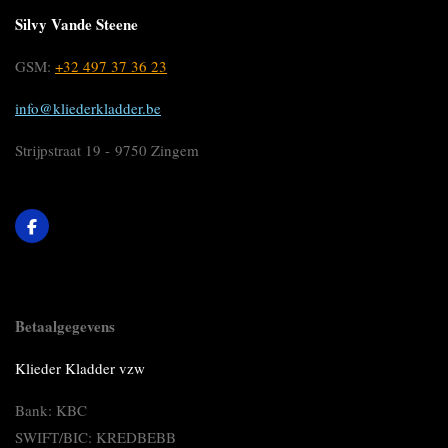
Silvy Vande Steene
GSM:
+32 497 37 36 23
info@kliederkladder.be
Strijpstraat 19 - 9750 Zingem
F
a
c
e
b
o
o
Betaalgegevens
k
Klieder Kladder vzw
Bank: KBC
SWIFT/BIC: KREDBEBB