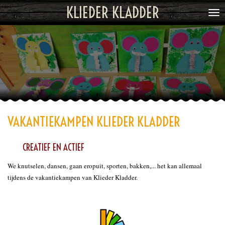
KLIEDER KLADDER
Ga
direct
naar
de
hoofdinhoud
VAKANTIEKAMPEN KLIEDER KLADDER
CREATIEF EN ACTIEF
We knutselen, dansen, gaan eropuit, sporten, bakken,... het kan allemaal
tijdens de vakantiekampen van Klieder Kladder.