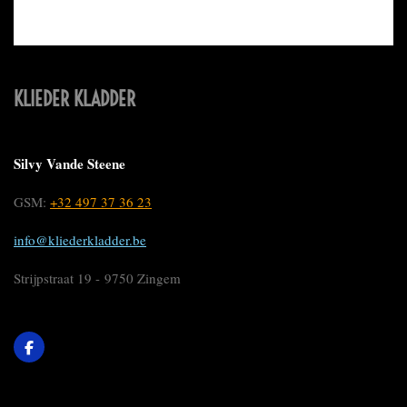
KLIEDER KLADDER
Silvy Vande Steene
GSM:
+32 497 37 36 23
info@kliederkladder.be
Strijpstraat 19 - 9750 Zingem
F
a
c
e
b