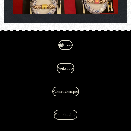
Home
Workshops
Vakantiekampen
Wandeltochten