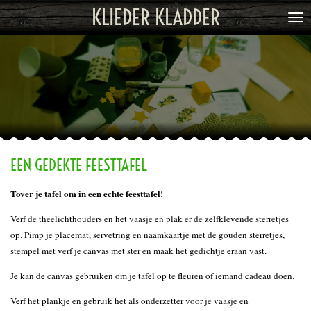
KLIEDER KLADDER
Ga
direct
naar
de
hoofdinhoud
EEN GEDEKTE FEESTTAFEL
Tover je tafel om in een echte feesttafel!
Verf de theelichthouders en het vaasje en plak er de zelfklevende sterretjes
op. Pimp je placemat, servetring en naamkaartje met de gouden sterretjes,
stempel met verf je canvas met ster en maak het gedichtje eraan vast.
Je kan de canvas gebruiken om je tafel op te fleuren of iemand cadeau doen.
Verf het plankje en gebruik het als onderzetter voor je vaasje en