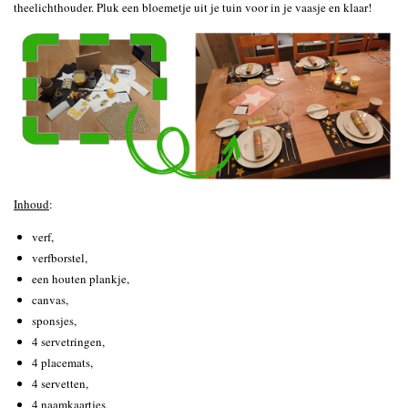
theelichthouder. Pluk een bloemetje uit je tuin voor in je vaasje en klaar!
Inhoud
:
verf,
verfborstel,
een houten plankje,
canvas,
sponsjes,
4 servetringen,
4 placemats,
4 servetten,
4 naamkaartjes,